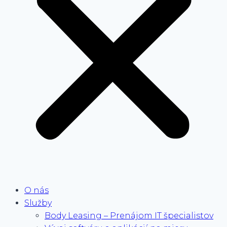
O nás
Služby
Body Leasing – Prenájom IT špecialistov