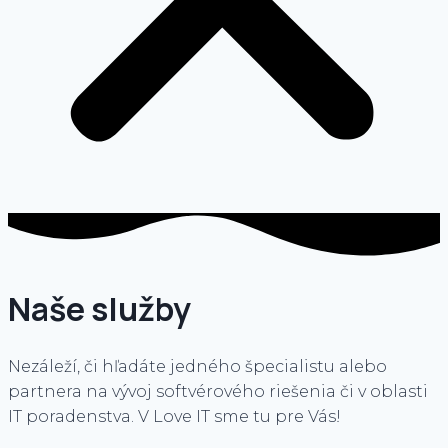
Naše služby
Nezáleží, či hľadáte jedného špecialistu alebo
partnera na vývoj softvérového riešenia či v oblasti
IT poradenstva. V Love IT sme tu pre Vás!