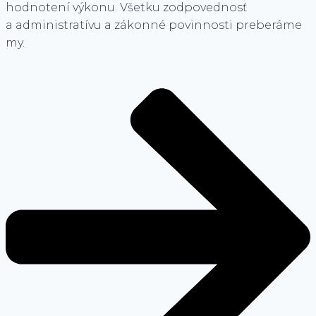
hodnotení výkonu. Všetku zodpovednosť
a administratívu a zákonné povinnosti preberáme
my.