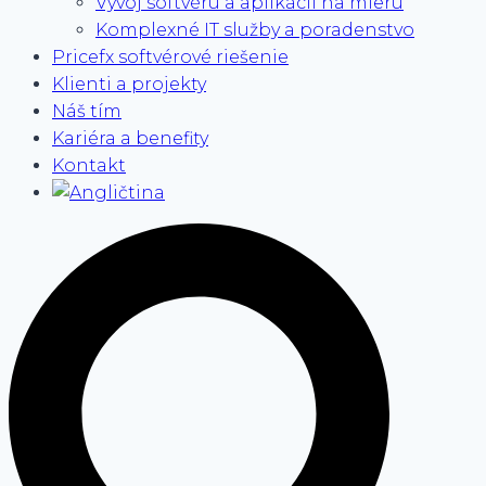
Vývoj softvéru a aplikácií na mieru
Komplexné IT služby a poradenstvo
Pricefx softvérové riešenie
Klienti a projekty
Náš tím
Kariéra a benefity
Kontakt