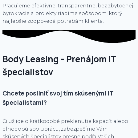
Pracujeme efektívne, transparentne, bez zbytočnej
byrokracie a projekty riadime spôsobom, ktorý
najlepšie zodpovedá potrebám klienta.
Body Leasing - Prenájom IT
špecialistov
Chcete posilniť svoj tím skúsenými IT
špecialistami?
Či už ide o krátkodobé preklenutie kapacít alebo
dlhodobú spoluprácu, zabezpečíme Vám
skúsených špecialistov presne podľa Vašich