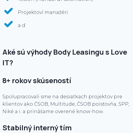
Projektoví manažéri
a ď.
Aké sú výhody Body Leasingu s Love
IT?
8+ rokov skúseností
Spolupracovali sme na desiatkach projektov pre
klientov ako ČSOB, Multitude, ČSOB poisťovňa, SPP,
Niké a i. a prinášame overené know-how.
Stabilný interný tím