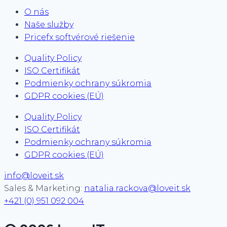
O nás
Naše služby
Pricefx softvérové riešenie
Quality Policy
ISO Certifikát
Podmienky ochrany súkromia
GDPR cookies (EÚ)
Quality Policy
ISO Certifikát
Podmienky ochrany súkromia
GDPR cookies (EÚ)
info@loveit.sk
Sales & Marketing:
natalia.rackova@loveit.sk
+421 (0) 951 092 004