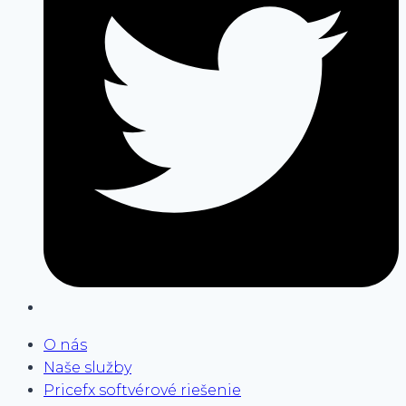
O nás
Naše služby
Pricefx softvérové riešenie