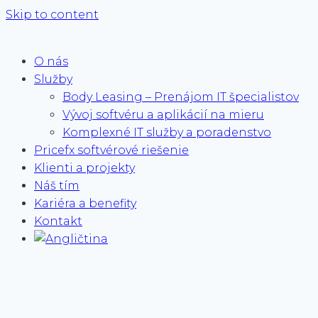
Skip to content
O nás
Služby
Body Leasing – Prenájom IT špecialistov
Vývoj softvéru a aplikácií na mieru
Komplexné IT služby a poradenstvo
Pricefx softvérové riešenie
Klienti a projekty
Náš tím
Kariéra a benefity
Kontakt